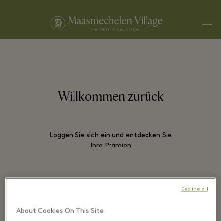
Men
Willkommen zurück
Loggen Sie sich ein und entdecken Sie
Ihre Prämien
Decline all
EMAIL*
About Cookies On This Site