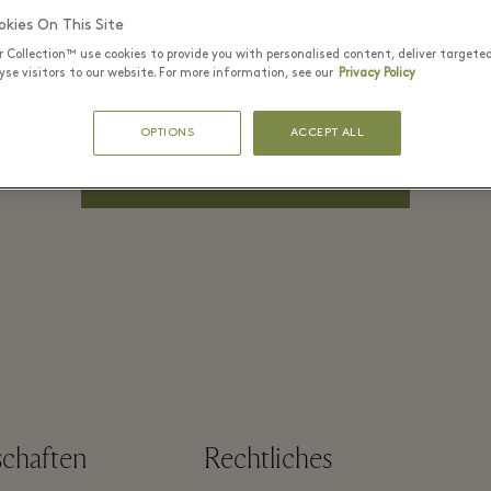
PASSWORT*
kies On This Site
r Collection™ use cookies to provide you with personalised content, deliver targete
se visitors to our website. For more information, see our
Privacy Policy
Angemeldet
Passwort vergessen?
bleiben
OPTIONS
ACCEPT ALL
EINLOGGEN
schaften
Rechtliches