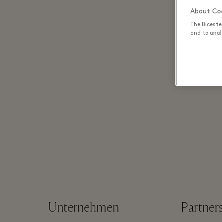
About Coo
The Biceste
and to analy
Unternehmen
Partner