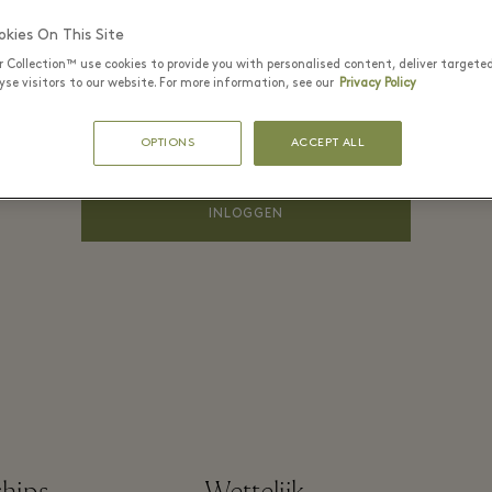
PASWOORD*
kies On This Site
r Collection™ use cookies to provide you with personalised content, deliver targete
se visitors to our website. For more information, see our
Privacy Policy
Herinner mij
Wachtwoord
OPTIONS
ACCEPT ALL
vergeten?
INLOGGEN