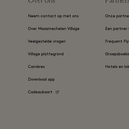
Over ons
Partner
Neem contact op met ons
Onze partne
Over Maasmechelen Village
Een partner
Veelgestelde vragen
Frequent Fl
Village plattegrond
Groepsboek
Carrières
Hotels en lo
Download app
Cadeaukaart