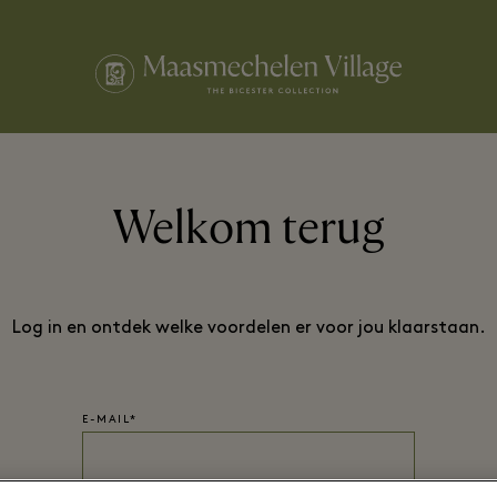
Welkom terug
Log in en ontdek welke voordelen er voor jou klaarstaan.
E-MAIL*