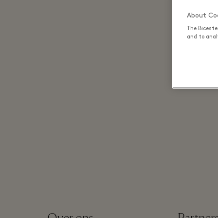
About Coo
The Biceste
and to analy