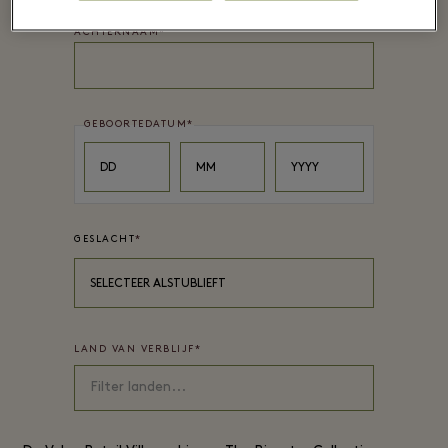
ACHTERNAAM
*
GEBOORTEDATUM
*
Day
Month
Year
DD
MM
YYYY
GESLACHT
*
SELECTEER ALSTUBLIEFT
LAND VAN VERBLIJF
*