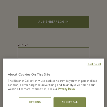
AL MEMBER? LOG IN
EMAIL*
Decline all
WACHTWOORD*
About Cookies On This Site
The Bicester Collection™ use cookies to provide you with personalised
content, deliver targeted advertising and to analyse visitors to our
website. For more information, see our
Privacy Policy
VOORNAAM
*
OPTIONS
ACCEPT ALL