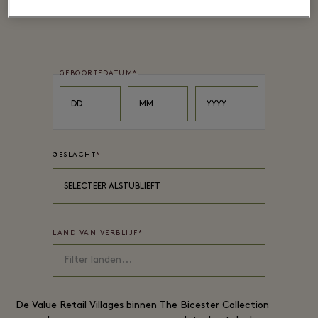
ACHTERNAAM
*
GEBOORTEDATUM
*
Day
Month
Year
DD
MM
YYYY
GESLACHT
*
SELECTEER ALSTUBLIEFT
LAND VAN VERBLIJF
*
De
Value Retail
Villages binnen The Bicester Collection