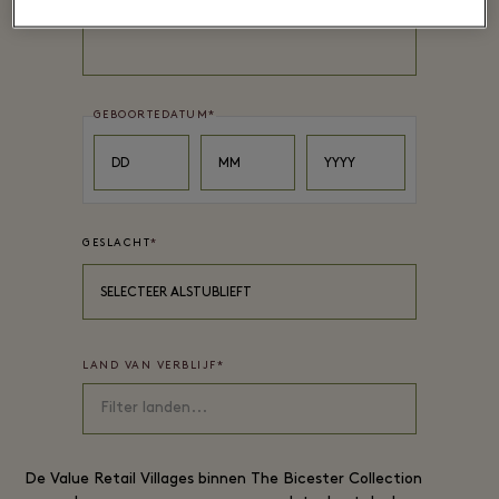
ACHTERNAAM
*
GEBOORTEDATUM
*
Day
Month
Year
DD
MM
YYYY
GESLACHT
*
SELECTEER ALSTUBLIEFT
LAND VAN VERBLIJF
*
De
Value Retail
Villages binnen The Bicester Collection